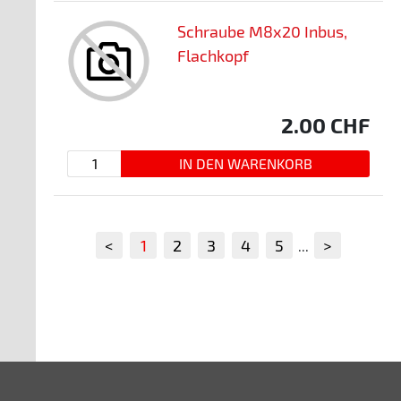
Schraube M8x20 Inbus,
Flachkopf
2.00
CHF
<
1
2
3
4
5
>
...