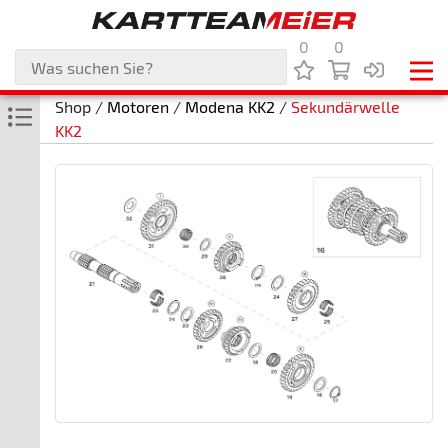
0
0
Shop /
Motoren
/
Modena KK2
/
Sekundärwelle
KK2