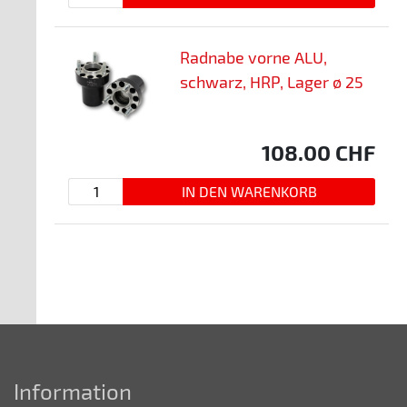
Radnabe vorne ALU,
schwarz, HRP, Lager ø 25
108.00
CHF
Information