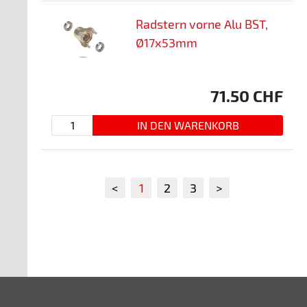
Radstern vorne Alu BST,
Ø17x53mm
71.50
CHF
<
1
2
3
>