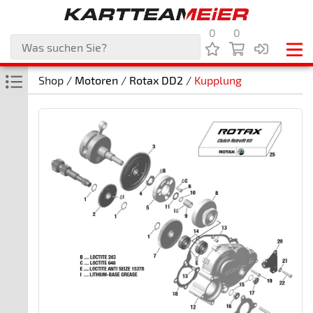
0
0
Shop /
Motoren
/
Rotax DD2
/
Kupplung