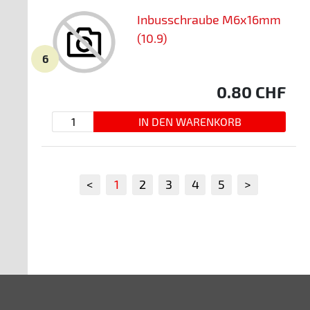
Inbusschraube M6x16mm
(10.9)
6
0.80
CHF
<
1
2
3
4
5
>