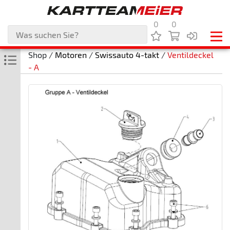
0
0
Shop /
Motoren
/
Swissauto 4-takt
/
Ventildeckel
- A