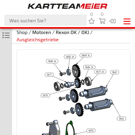
0
0
Shop /
Motoren
/
Rexon OK / OKJ
/
Ausgleichsgetriebe