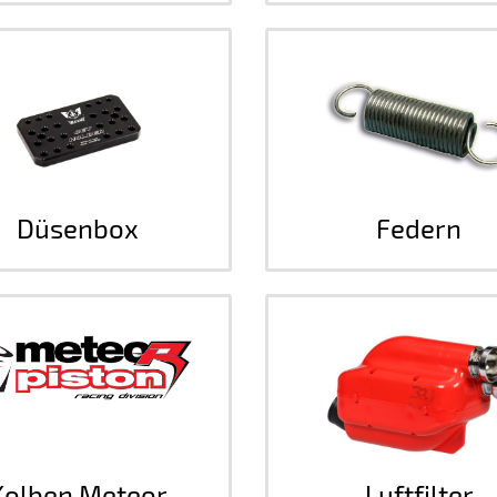
Düsenbox
Federn
Kolben Meteor
Luftfilter