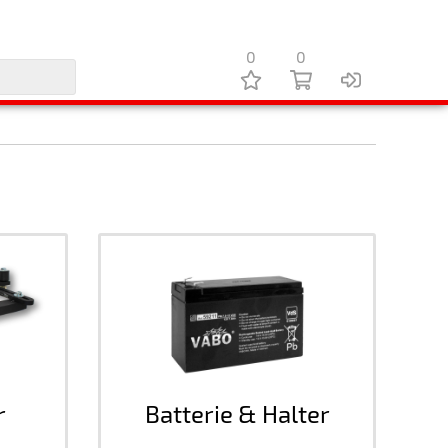
0
0
r
Batterie & Halter