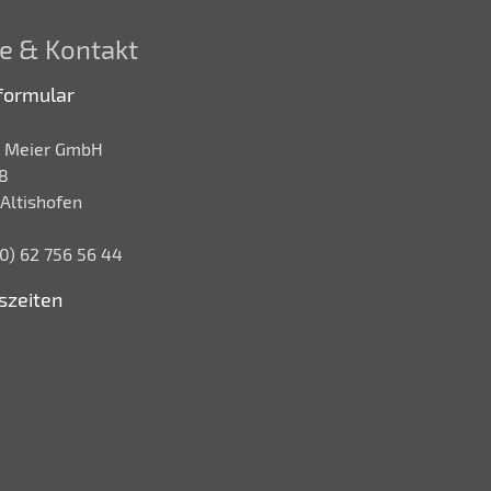
e & Kontakt
formular
 Meier GmbH
8
Altishofen
 (0) 62 756 56 44
szeiten