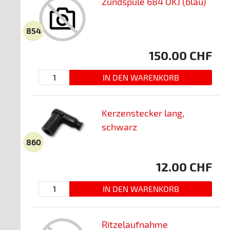
Zündspule 684 OKJ (blau)
854
150.00
CHF
Kerzenstecker lang,
schwarz
860
12.00
CHF
Ritzelaufnahme