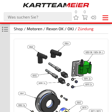
0
0
Shop /
Motoren
/
Rexon OK / OKJ
/
Zündung