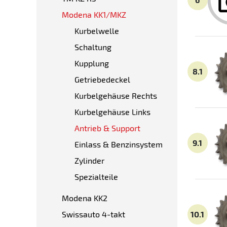
Modena KK1/MKZ
Kurbelwelle
Schaltung
Kupplung
8.1
Getriebedeckel
Kurbelgehäuse Rechts
Kurbelgehäuse Links
Antrieb & Support
9.1
Einlass & Benzinsystem
Zylinder
Spezialteile
Modena KK2
Swissauto 4-takt
10.1