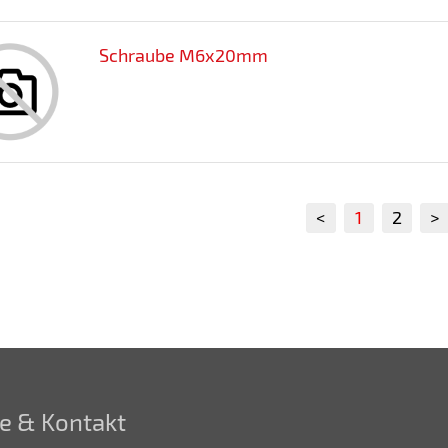
Schraube M6x20mm
<
1
2
>
e & Kontakt