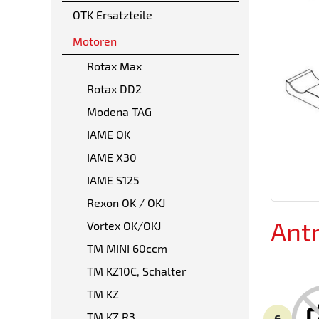
OTK Ersatzteile
Motoren
Rotax Max
Rotax DD2
Modena TAG
IAME OK
IAME X30
IAME S125
Rexon OK / OKJ
Ant
Vortex OK/OKJ
TM MINI 60ccm
TM KZ10C, Schalter
TM KZ
TM KZ R3
6