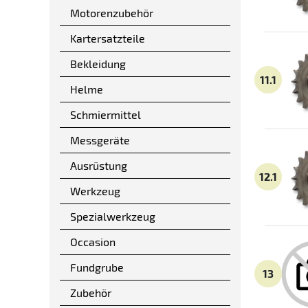
Motorenzubehör
Kartersatzteile
Bekleidung
11.1
Helme
Schmiermittel
Messgeräte
Ausrüstung
12.1
Werkzeug
Spezialwerkzeug
Occasion
Fundgrube
13
Zubehör