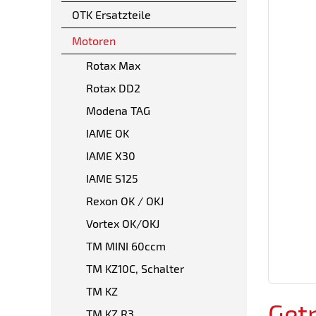
OTK Ersatzteile
Motoren
Rotax Max
Rotax DD2
Modena TAG
IAME OK
IAME X30
IAME S125
Rexon OK / OKJ
Vortex OK/OKJ
TM MINI 60ccm
TM KZ10C, Schalter
TM KZ
Get
TM KZ R3