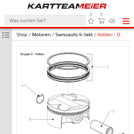
0
0
Shop /
Motoren
/
Swissauto 4-takt
/
Kolben - D