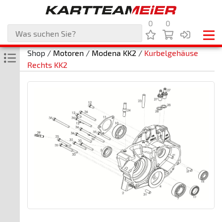
0
0
Shop /
Motoren
/
Modena KK2
/
Kurbelgehäuse
Rechts KK2