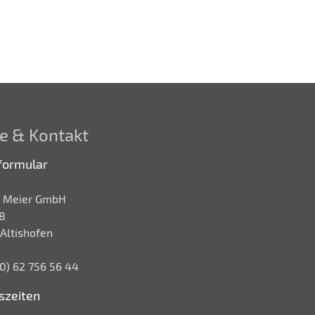
e & Kontakt
formular
 Meier GmbH
8
Altishofen
 (0) 62 756 56 44
szeiten