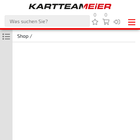
0
0
Shop /