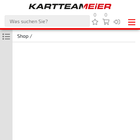
0
0
Shop /